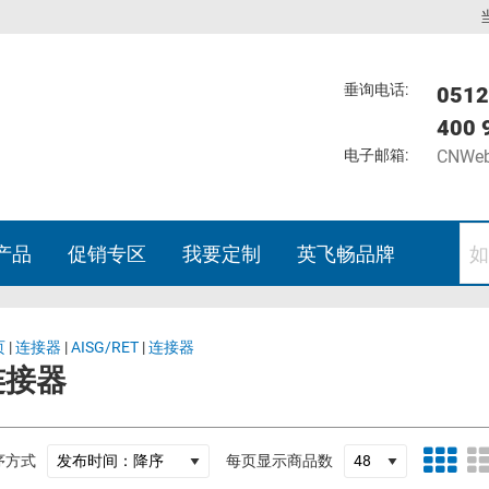
垂询电话:
0512
400 
电子邮箱:
CNWeb
产品
促销专区
我要定制
英飞畅品牌
页
|
连接器
|
AISG/RET
|
连接器
连接器
序方式
每页显示商品数