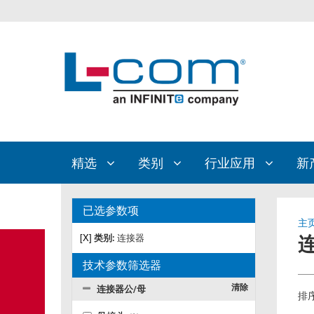
精选
类别
行业应用
新
已选参数项
主
[X]
类别:
连接器
技术参数筛选器
清除
连接器公/母
排