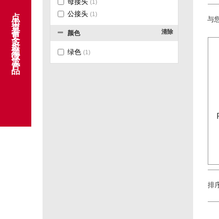
母接头
(1)
点击查看更多射频微波产品
公接头
(1)
与您
清除
颜色
绿色
(1)
排