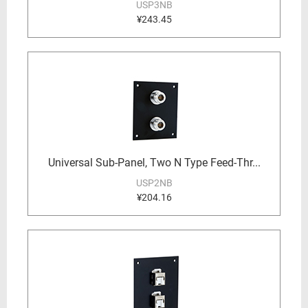
USP3NB
¥243.45
Universal Sub-Panel, Two N Type Feed-Thr...
USP2NB
¥204.16