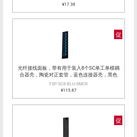
¥17.38
促
光纤接线面板，带有用于装入8个SC单工单模耦
合器壳，陶瓷对正套管，蓝色连接器壳，黑色
FSP-SC8-BLU-SMCR
¥115.87
促