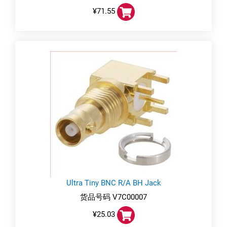
¥71.55
Ultra Tiny BNC R/A BH Jack
货品号码 V7C00007
¥25.03