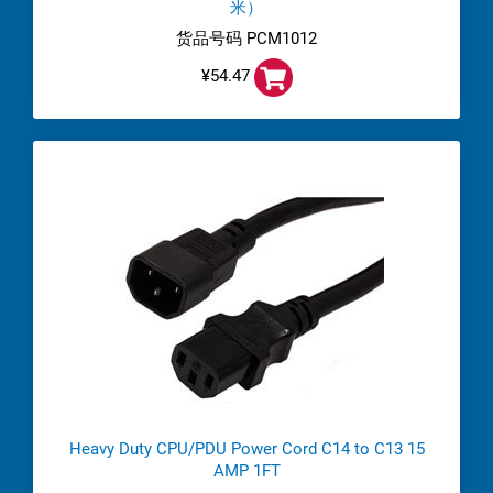
米）
货品号码 PCM1012
¥54.47
Heavy Duty CPU/PDU Power Cord C14 to C13 15
AMP 1FT