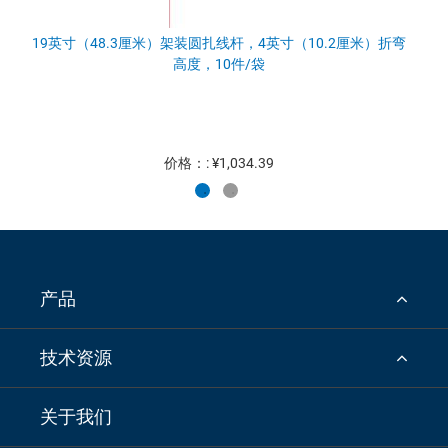
19英寸（48.3厘米）架装圆扎线杆，4英寸（10.2厘米）折弯
高度，10件/袋
价格：: ¥1,034.39
产品
技术资源
关于我们