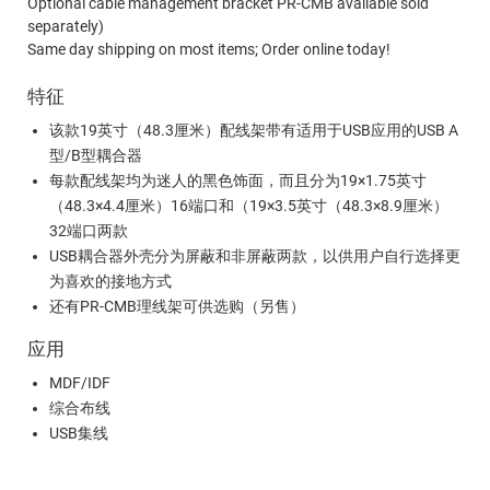
Optional cable management bracket PR-CMB available sold
separately)
Same day shipping on most items; Order online today!
特征
该款19英寸（48.3厘米）配线架带有适用于USB应用的USB A
型/B型耦合器
每款配线架均为迷人的黑色饰面，而且分为19×1.75英寸
（48.3×4.4厘米）16端口和（19×3.5英寸（48.3×8.9厘米）
32端口两款
USB耦合器外壳分为屏蔽和非屏蔽两款，以供用户自行选择更
为喜欢的接地方式
还有PR-CMB理线架可供选购（另售）
应用
MDF/IDF
综合布线
USB集线