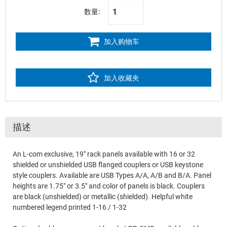
数量:
加入购物车
加入收藏夹
描述
An L-com exclusive, 19" rack panels available with 16 or 32
shielded or unshielded USB flanged couplers or USB keystone
style couplers. Available are USB Types A/A, A/B and B/A. Panel
heights are 1.75" or 3.5" and color of panels is black. Couplers
are black (unshielded) or metallic (shielded). Helpful white
numbered legend printed 1-16 / 1-32