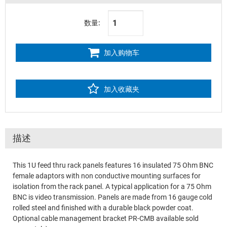
数量:
加入购物车
加入收藏夹
描述
This 1U feed thru rack panels features 16 insulated 75 Ohm BNC
female adaptors with non conductive mounting surfaces for
isolation from the rack panel. A typical application for a 75 Ohm
BNC is video transmission. Panels are made from 16 gauge cold
rolled steel and finished with a durable black powder coat.
Optional cable management bracket PR-CMB available sold