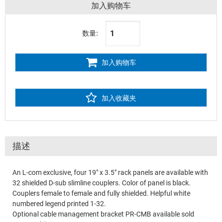
加入购物车
数量:
加入购物车
加入收藏夹
描述
An L-com exclusive, four 19" x 3.5" rack panels are available with
32 shielded D-sub slimline couplers. Color of panel is black.
Couplers female to female and fully shielded. Helpful white
numbered legend printed 1-32.
Optional cable management bracket PR-CMB available sold