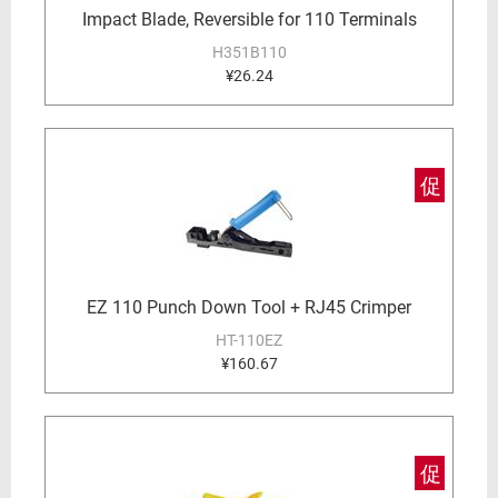
Impact Blade, Reversible for 110 Terminals
H351B110
¥26.24
促
EZ 110 Punch Down Tool + RJ45 Crimper
HT-110EZ
¥160.67
促