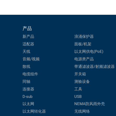
产品
新产品
浪涌保护器
适配器
面板/机架
天线
以太网供电(PoE)
音频/视频
电源类产品
散线
带通滤波器/射频滤波器
电缆组件
开关箱
同轴
测验设备
连接器
工具
D-sub
USB
以太网
NEMA防风雨外壳
以太网转化器
无线网络