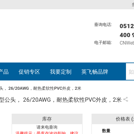
垂询电话:
0512
400 
电子邮箱:
CNWeb
产品
促销专区
我要定制
英飞畅品牌
， 26/20AWG，耐热柔软性PVC外皮，2米
型公头， 26/20AWG，耐热柔软性PVC外皮，2米
库存
价格表 (
请来电垂询
数量
温馨提示：受库存波动影响，建议