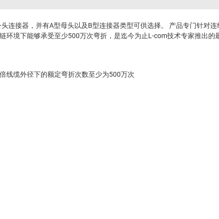
型公头连接器，并有A型母头以及B型连接器类型可供选择。 产品专门针
环境下能够承受至少500万次弯折，是迄今为止L-com技术专家推出的
倍线缆外径下的额定弯折次数至少为500万次